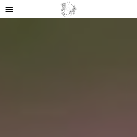
Accueil
Consultations
Déroulement de nos séances
Qui sommes-nous ?
Avis Google 5 étoiles
Conférences
EMISSION RADIO
Contactez-nous